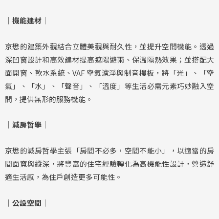
│機能建材│
京懋的建築外觀結合立體美觀與耐久性，並提升空間機能。透過
深凹窗設計和高效建材提高遮陽避雨、保溫隔熱效果；並搭配大
面開窗、軟水系統、VAF 空氣濾淨與制音樓板，將「光」、「空
氣」、「水」、「聲音」、「溫度」等生活必需元素巧妙融入空
間，提供無形的服務機能。
│減房哲學│
京懋的減房哲學主張「房間不必多，空間不能小」，以適當的房
間面寬與縱深，將豐富的住宅經驗轉化為高機能性設計，營造舒
適生活感，為住戶創造更多可能性。
│公設空間│