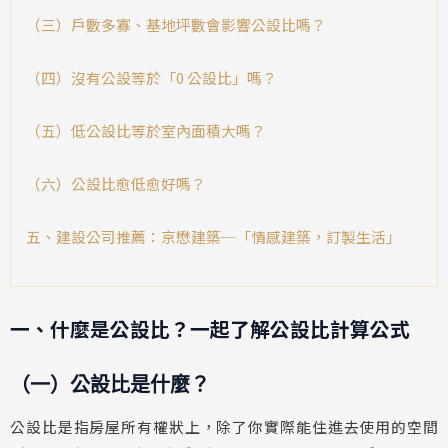
（三）戶數多寡、基地坪數會影響公設比嗎？
（四）沒有公設等於「0 公設比」嗎？
（五）低公設比等於室內面積大嗎？
（六）公設比愈低愈好嗎？
五、建設公司推薦：京懋建築─「情感建築，訂製生活」
一、什麼是
公設比
？一起了解
公設比計算
公式
（一）
公設比是什麼
？
公設比是指房屋所有權狀上，除了你實際能住進去使用的空間