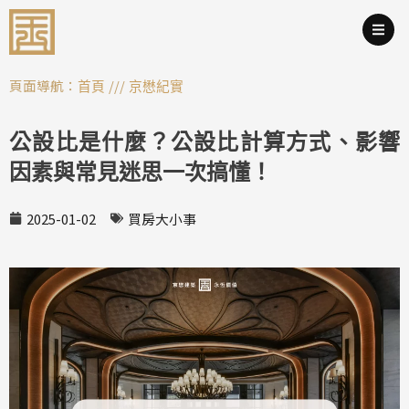
跳
至
主
要
頁面導航：
///
首頁
京懋紀實
內
容
公設比是什麼？公設比計算方式、影響
因素與常見迷思一次搞懂！
2025-01-02
買房大小事