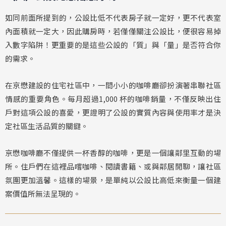
如同前面所提到的，公設比低不代表房子就一定好，更不代表室
內面積就一定大，因此購房時，若僅僅關注公設比，便很容易掉
入數字陷阱！更重要的是這些公設的「質」與「量」是否符合你
的需求。
在京懋建設的住宅社區中，一間小小的咖啡廳卻扮演著串聯社區
情感的重要角色。每月超過1,000 杯的咖啡銷量，不僅反映出住
戶對這項公設的喜愛，更證明了公設的實質內容與使用率才是決
定社區生活品質的關鍵。
京懋咖啡廳不僅提供一杯香醇的咖啡，更是一個讓鄰里互動的場
所。住戶們在這裡品嚐咖啡、閱讀書籍、或與鄰居閒聊，讓社區
氛圍更加溫馨。這樣的場景，是單純以公設比高低來衡量一個建
案價值所無法呈現的。