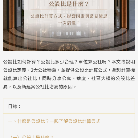
公設比如何計算？公設比多少合理？車位算公社嗎？本文將說明
公設比定義、2大公社種類，並提供公設比計算公式，拿起計算機
就能算出公社比！同時分享公寓、華廈、社區大樓的公設比差
異，以及新建案公社比增高的原因。
目錄：
一、什麼是公設比？一起了解公設比計算公式
（一）公設比是什麼？