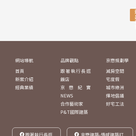
網站導航
品牌觀點
京懋規劃學
首頁
跟著執行長逛
減房空間
新案介紹
飯店
宅度假
經典業績
京懋紀實
城市綠洲
NEWS
擇地倡議
合作藝術家
好宅工法
P&T國際建築
跟著執行長逛
京懋建築-情感建築訂