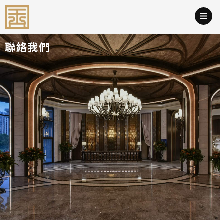
跳
至
主
聯絡我們
要
內
容