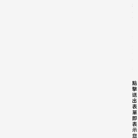
隱
私
原
則
，
不
對
外
開
放
客
戶
資
料
點
擊
送
出
表
單
即
表
示
您