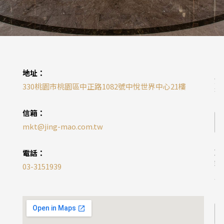
地址：
姓
330桃園市桃園區中正路1082號中悅世界中心21樓
名
*
信箱：
mkt@jing-mao.com.tw
聯
電話：
絡
03-3151939
電
話
*