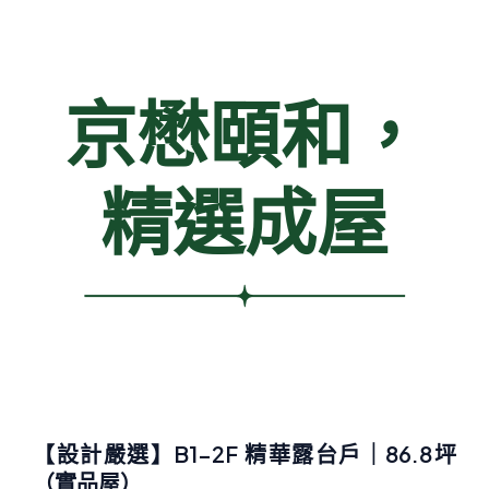
京懋頤和，
精選成屋​
【設計嚴選】B1-2F 精華露台戶｜86.8坪
（實品屋）