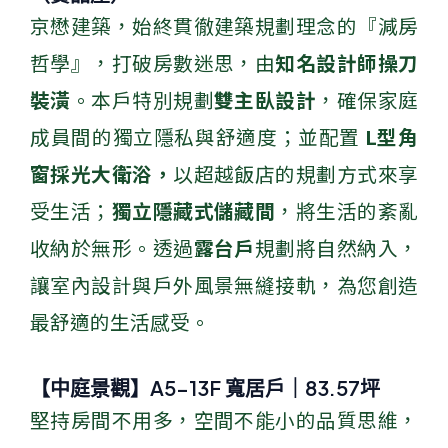
京懋建築，始終貫徹建築規劃理念的『減房
哲學』，打破房數迷思，由
知名設計師操刀
裝潢
。本戶特別規劃
雙主臥設計
，確保家庭
成員間的獨立隱私與舒適度；並配置
L型角
窗採光大衛浴，
以超越飯店的規劃方式來享
受生活
；
獨立隱藏式儲藏間
，將生活的紊亂
收納於無形。透過
露台戶
規劃將自然納入，
讓室內設計與戶外風景無縫接軌，為您創造
最舒適的生活感受。
【中庭景觀】A5-13F 寬居戶｜83.57坪
堅持房間不用多，空間不能小的品質思維，