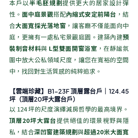
本戶以
半毛胚規劃
提供更大的居家設計彈
性。
面中庭景觀
搭配
內縮式安定前陽台
，結
合
大面寬採光落地窗
，讓客廳不僅能面向中
庭，更擁有一處私宅景觀庭園。建築內建
預
裝制音材料
與
L型雙面開窗浴室
，在靜謐氛
圍中放大公私領域尺度，讓您在寬裕的空間
中，找回對生活質感的純粹追求。
【雲端珍藏】B1-23F 頂層露台戶｜124.45
坪（頂層20坪大露台戶）
以 124 坪的尺度演繹減房哲學的最高境界。
頂層20坪大露台
提供絕佳的環景視野與隱
私，結合
深凹窗建築規劃
與
超過20米大面寬