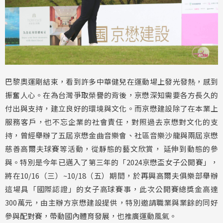
巴黎奧運剛結束，看到許多中華健兒在運動場上發光發熱，感到
振奮人心。在為台灣爭取榮譽的背後，京懋深知需要各方長久的
付出與支持，建立良好的環境與文化。而京懋建設除了在本業上
服務客戶，也不忘企業的社會責任，對照過去京懋對文化的支
持，曾經舉辦了五屆京懋金曲音樂會、社區音樂沙龍與兩屆京懋
慈善高爾夫球賽等活動，從靜態的藝文欣賞， 延伸到動態的參
與。特別是今年已邁入了第三年的「2024京懋盃女子公開賽」，
將在10/16（三）~10/18（五）期間，於再興高爾夫俱樂部舉辦
這場具「國際認證」的女子高球賽事，此次公開賽總獎金高達
300萬元，由主辦方京懋建設提供，特別邀請職業與業餘的同好
參與配對賽，帶動國內體育發展，也推廣運動風氣。