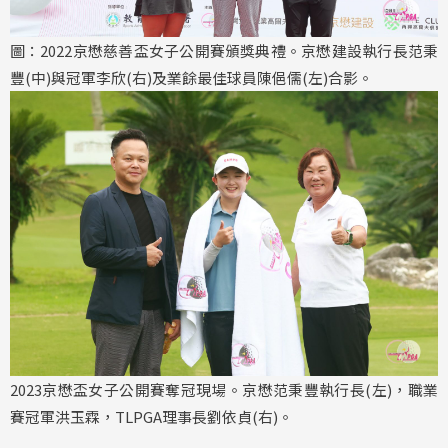
圖：2022京懋慈善盃女子公開賽頒獎典禮。京懋建設執行長范秉
豐(中)與冠軍李欣(右)及業餘最佳球員陳俋儒(左)合影。
2023京懋盃女子公開賽奪冠現場。京懋范秉豐執行長(左)，職業
賽冠軍洪玉霖，TLPGA理事長劉依貞(右)。