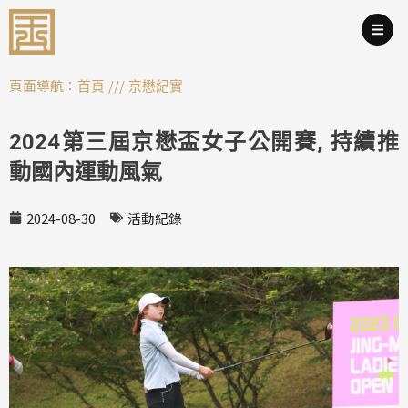
跳
至
主
要
頁面導航：
///
首頁
京懋紀實
內
容
2024第三屆京懋盃女子公開賽, 持續推
動國內運動風氣
2024-08-30
活動紀錄