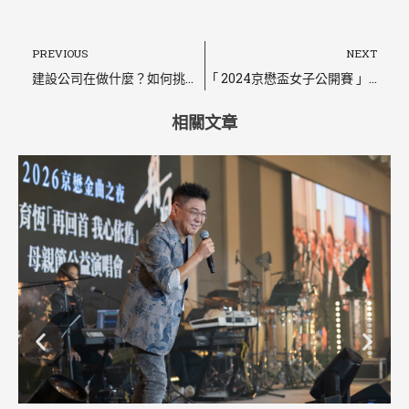
上一頁
PREVIOUS
NEXT
建設公司在做什麼？如何挑選？16家優質建築公司品牌名單精選
「 2024京懋盃女子公開賽 」圓滿成功（活動回顧）
相關文章