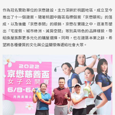
作為冠名贊助單位的京懋建設，主力深耕於桃園地區，成立至今
推出了十一個建案，隨著桃園中路區指標個案「京懋頤和」的落
成，以及後繼「京懋泰閤」的順銷，京懋在實踐之中，逐漸形塑
出「宅度假、城市綠洲、減房空間」等別具特色的品牌樣貌，帶
給換屋族群更多元化的購屋選擇。同時，也在建築本業之餘，希
望將各種優質的文化與公益關懷傳遞給社會大眾。