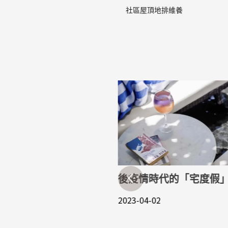
社區屋頂地排維養
施作預留維修孔， 讓後
維養更為輕省
後疫情時代的「宅度假
21
2023-04-02