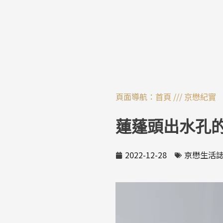
跳
至
主
要
內
容
頁面導航：
///
首頁
京懋紀實
蓮蓬頭出水孔
2022-12-28
京懋生活誌N