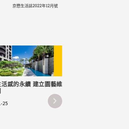
京懋生活誌2022年12月號
生活感的永續 建立園藝維
制
社區屋頂地排維養
1-25
2022-12-24