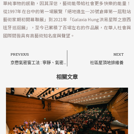
單純事物的感動，因其深信，藝術能帶給社會更多快樂的能量！
從1997年在台中的第一場展覽「絕地逢生─20號倉庫第一屆駐站
藝術家期初開幕聯展」到2021年「Galaxia Hung洪易星際之旅西
班牙巡迴展」，至今已累積了百場左右的作品展，在華人社會與
國際間皆具有高藝術知名度與聲望。
上一頁
PREVIOUS
NEXT
京懋氣密窗工法 : 寧靜、氣密、水密、安全與美觀兼備
社區屋頂地排維養
相關文章