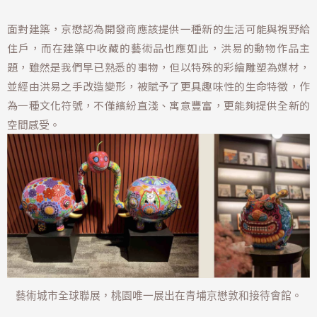
面對建築，京懋認為開發商應該提供一種新的生活可能與視野給
住戶，而在建築中收藏的藝術品也應如此，洪易的動物作品主
題，雖然是我們早已熟悉的事物，但以特殊的彩繪雕塑為媒材，
並經由洪易之手改造變形，被賦予了更具趣味性的生命特徵，作
為一種文化符號，不僅繽紛直淺、寓意豐富，更能夠提供全新的
空間感受。
藝術城市全球聯展，桃園唯一展出在青埔京懋敦和接待會館。