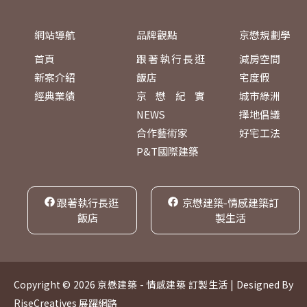
網站導航
品牌觀點
京懋規劃學
首頁
跟著執行長逛
減房空間
新案介紹
飯店
宅度假
經典業績
京懋紀實
城市綠洲
NEWS
擇地倡議
合作藝術家
好宅工法
P&T國際建築
跟著執行長逛
京懋建築-情感建築訂
飯店
製生活
Copyright © 2026 京懋建築 - 情感建築 訂製生活 | Designed By
RiseCreatives 展躍網路