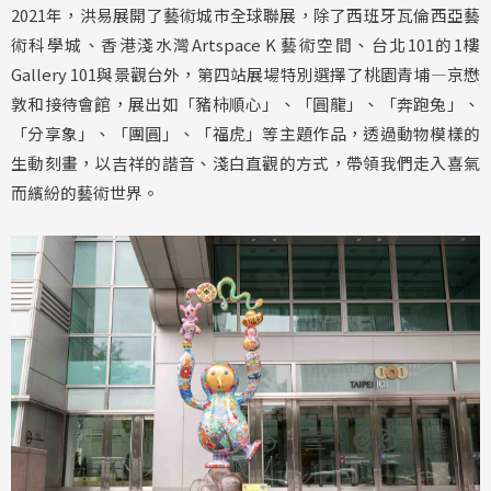
2021年，洪易展開了藝術城市全球聯展，除了西班牙瓦倫西亞藝
術科學城、香港淺水灣Artspace K 藝術空間、台北101的1樓
Gallery 101與景觀台外，第四站展場特別選擇了桃園青埔—京懋
敦和接待會館，展出如「豬柿順心」、「圓龍」、「奔跑兔」、
「分享象」、「團圓」、「福虎」等主題作品，透過動物模樣的
生動刻畫，以吉祥的諧音、淺白直觀的方式，帶領我們走入喜氣
而繽紛的藝術世界。