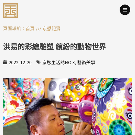
跳
至
主
要
頁面導航：
///
首頁
京懋紀實
內
容
洪易的彩繪雕塑 繽紛的動物世界
2022-12-20
京懋生活誌NO.3
,
藝術美學