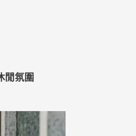
u
休閒氛圍