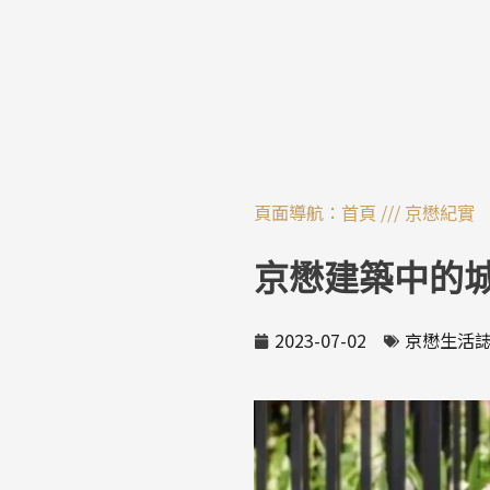
跳
至
主
要
內
容
頁面導航：
///
首頁
京懋紀實
京懋建築中的
2023-07-02
京懋生活誌N