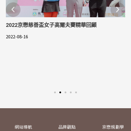
2022京懋慈善盃女⼦⾼爾夫賽精華回顧
2022-08-16
網站導航
品牌觀點
京懋規劃學