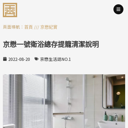
跳
至
主
要
頁面導航：
///
首頁
京懋紀實
內
容
京懋一號衛浴總存提籠清潔說明
2022-08-20
京懋生活誌NO.1