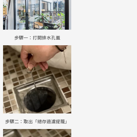
步驟一：打開排水孔蓋
步驟二：取出「總存過濾提籠」