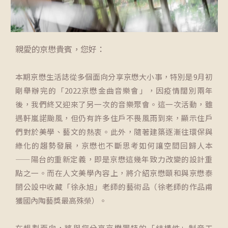
親愛的京懋貴賓，您好：
本期京懋生活誌從多個面向分享京懋大小事，特別是9月初
剛舉辦完的「2022京懋金曲音樂會」，因疫情闊別兩年
後，我們終又迎來了另一次的音樂聚會。這一次活動，雖
遇軒嵐諾颱風，但仍有許多住戶不畏風雨到來，顯示住戶
們對於美學、藝文的熱衷。此外，隨著建築逐漸往環保與
綠化的趨勢發展，京懋也不斷思考如何讓空間回歸人本
——陽台的重新定義，即是京懋這幾年致力改變的設計重
點之一。而在人文美學內容上，將介紹京懋頤和與京懋泰
閤公設中收藏「徐永旭」老師的藝術品（徐老師的作品甫
獲國內陶藝獎最高殊榮）。
在規劃面向，將與您分享京懋獨特的「結構性」制音工