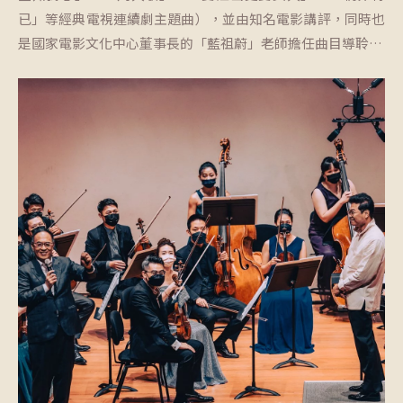
已」等經典電視連續劇主題曲），並由知名電影講評，同時也
是國家電影文化中心董事長的「藍祖蔚」老師擔任曲目導聆…