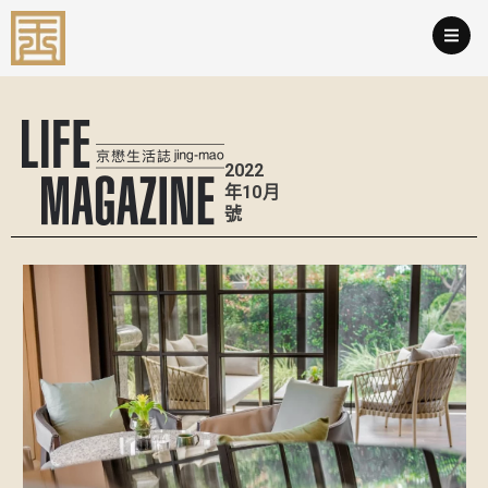
跳
至
主
要
內
容
2022
年10月
號