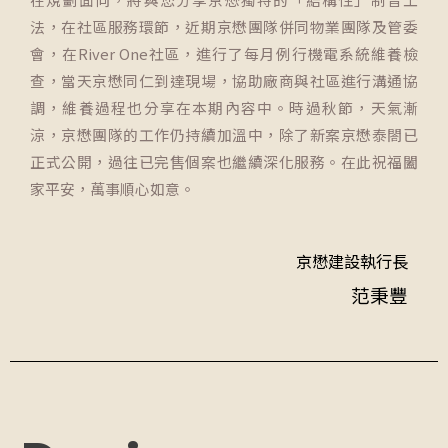
法，在社區服務環節，近期京懋團隊併同物業團隊及管委
會，在River One社區，進行了每月例行機電系統維養檢
查，當天京懋同仁到達現場，協助廠商與社區進行溝通協
調，維養過程也分享在本期內容中。時過秋節，天氣漸
涼，京懋團隊的工作仍持續加溫中，除了新案京懋泰閤已
正式公開，過往已完售個案也繼續深化服務。在此祝福闔
家平安，萬事順心如意。
京懋建設執行長
范秉豐