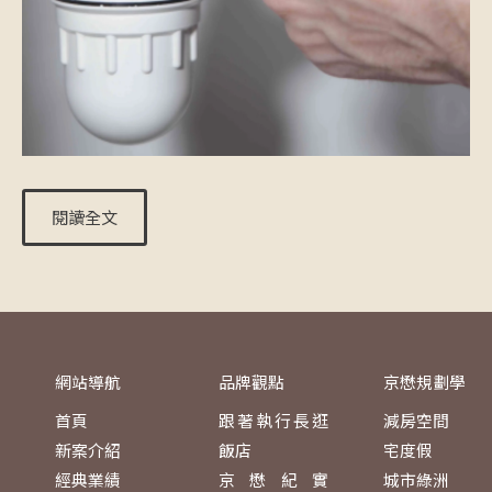
閱讀全文
網站導航
品牌觀點
京懋規劃學
首頁
跟著執行長逛
減房空間
新案介紹
飯店
宅度假
經典業績
京懋紀實
城市綠洲